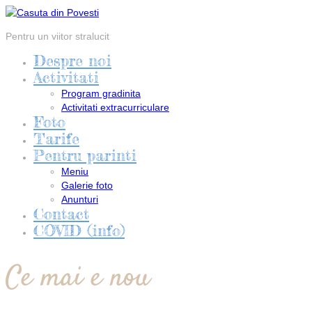
Pentru un viitor stralucit
Despre noi
Activitati
Program gradinita
Activitati extracurriculare
Foto
Tarife
Pentru parinti
Meniu
Galerie foto
Anunturi
Contact
COVID (info)
Ce mai e nou