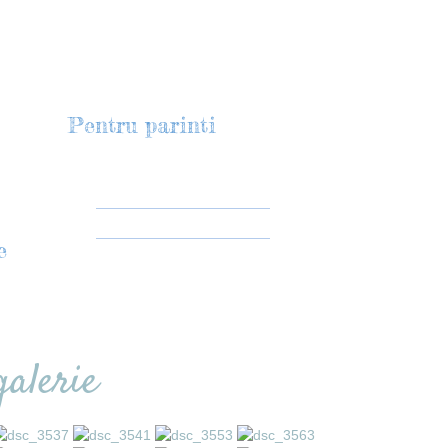
Pentru parinti
Meniu
Galerie foto
e
Anunturi
galerie