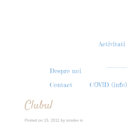
Activitati
Program gr
Despre noi
Activitati e
Contact
COVID (info)
Clubul
Posted on
15, 2011
by
snsdev
in